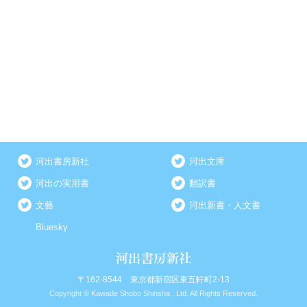
河出書房新社
河出文庫
河出の実用書
翻訳書
文藝
河出新書・人文書
Bluesky
〒162-8544 東京都新宿区東五軒町2-13
Copyright © Kawade Shobo Shinsha., Ltd. All Rights Reserved.