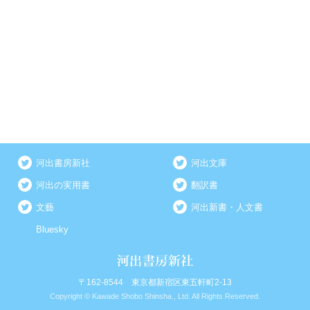
河出書房新社
河出文庫
河出の実用書
翻訳書
文藝
河出新書・人文書
Bluesky
〒162-8544 東京都新宿区東五軒町2-13
Copyright © Kawade Shobo Shinsha., Ltd. All Rights Reserved.