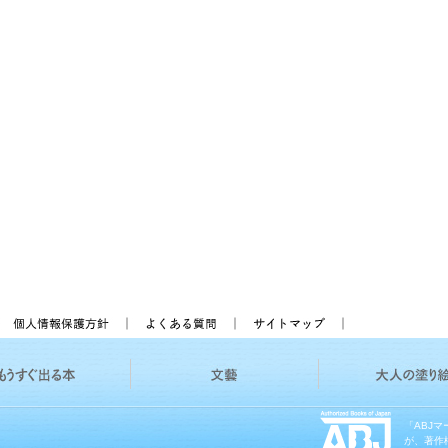
「ABJ
が、著作