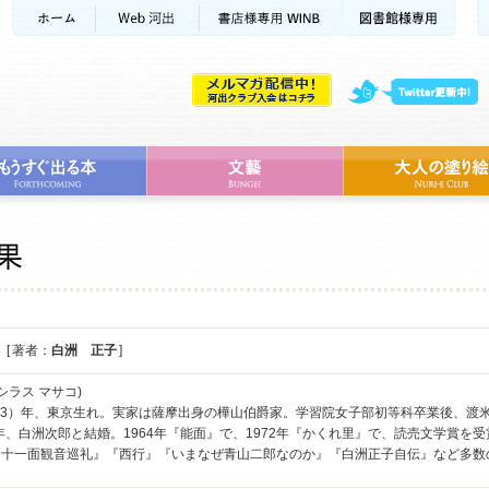
[ 著者：
白洲 正子
]
シラス マサコ)
治43）年、東京生れ。実家は薩摩出身の樺山伯爵家。学習院女子部初等科卒業後、渡
9年、白洲次郎と結婚。1964年『能面』で、1972年『かくれ里』で、読売文学賞
『十一面観音巡礼』『西行』『いまなぜ青山二郎なのか』『白洲正子自伝』など多数