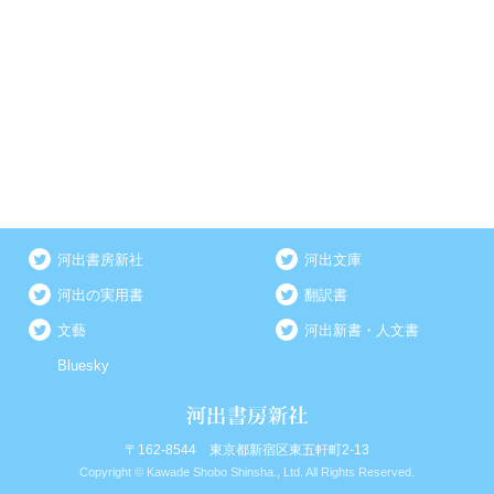
河出書房新社
河出文庫
河出の実用書
翻訳書
文藝
河出新書・人文書
Bluesky
〒162-8544 東京都新宿区東五軒町2-13
Copyright © Kawade Shobo Shinsha., Ltd. All Rights Reserved.