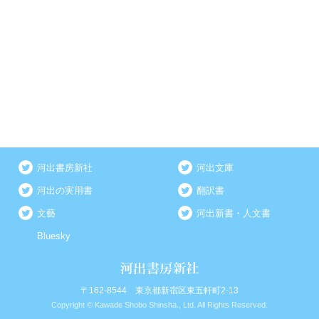
河出書房新社
河出文庫
河出の実用書
翻訳書
文藝
河出新書・人文書
Bluesky
〒162-8544 東京都新宿区東五軒町2-13
Copyright © Kawade Shobo Shinsha., Ltd. All Rights Reserved.