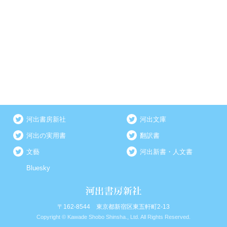
河出書房新社
河出文庫
河出の実用書
翻訳書
文藝
河出新書・人文書
Bluesky
〒162-8544 東京都新宿区東五軒町2-13
Copyright © Kawade Shobo Shinsha., Ltd. All Rights Reserved.