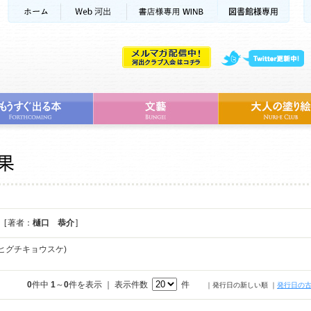
[ 著者：
樋口 恭介
]
ヒグチキョウスケ)
0
件中
1
～
0
件を表示 ｜ 表示件数
件
｜発行日の新しい順
｜
発行日の