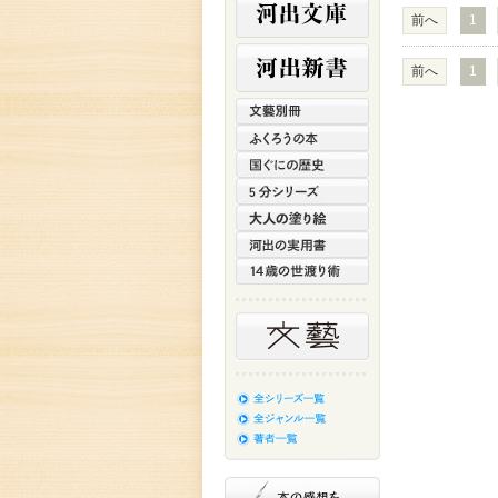
前へ
1
前へ
1