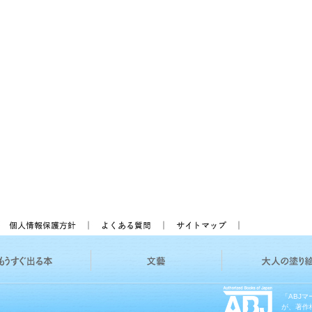
「ABJ
が、著作