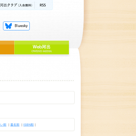
古い順
｜
書名順
｜
ISBN順
｜