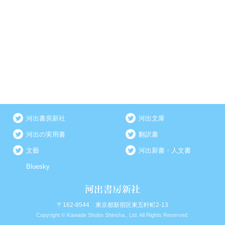
河出書房新社
河出文庫
河出の実用書
翻訳書
文藝
河出新書・人文書
Bluesky
〒162-8544 東京都新宿区東五軒町2-13
Copyright © Kawade Shobo Shinsha., Ltd. All Rights Reserved.