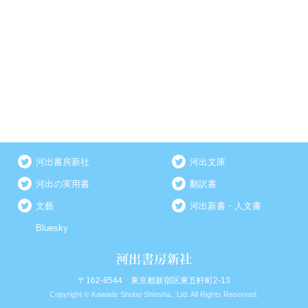
河出書房新社
河出文庫
河出の実用書
翻訳書
文藝
河出新書・人文書
Bluesky
〒162-8544 東京都新宿区東五軒町2-13
Copyright © Kawade Shobo Shinsha., Ltd. All Rights Reserved.