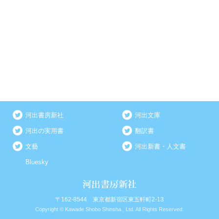
河出書房新社
河出文庫
河出の実用書
翻訳書
文藝
河出新書・人文書
Bluesky
〒162-8544 東京都新宿区東五軒町2-13
Copyright © Kawade Shobo Shinsha., Ltd. All Rights Reserved.