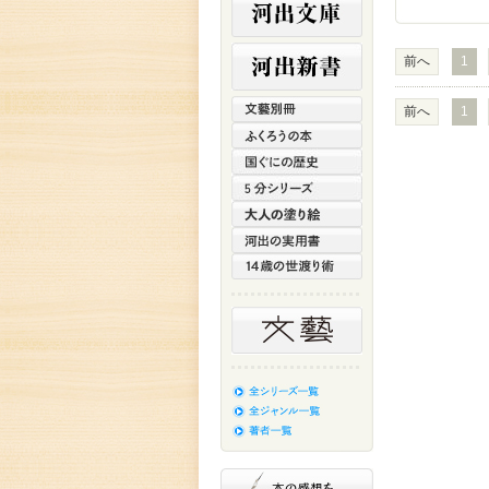
前へ
1
前へ
1