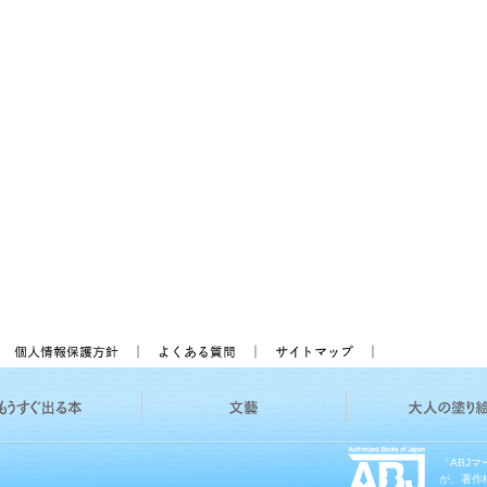
「ABJ
が、著作