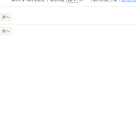
0
件中
1
～
0
件を表示 ｜ 表示件数
件
｜発行日の新しい順
｜
発行日の
次へ
次へ