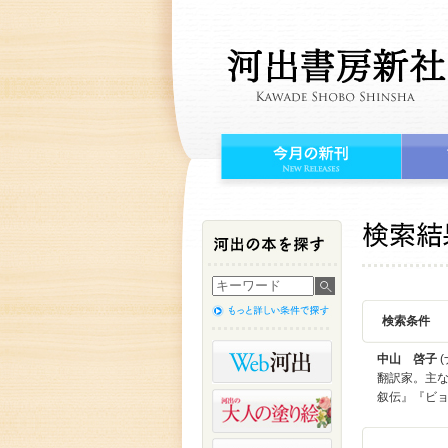
検索条件
中山 啓子
(
翻訳家。主な
叙伝』『ビ