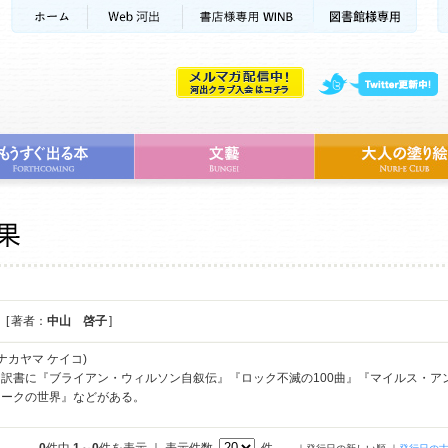
[ 著者：
中山 啓子
]
ナカヤマ ケイコ)
訳書に『ブライアン・ウィルソン自叙伝』『ロック不滅の100曲』『マイルス・ア
ョークの世界』などがある。