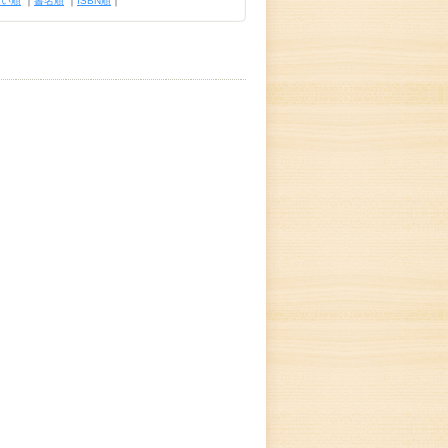
古い順
｜
書名順
｜
ISBN順
｜