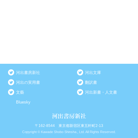
河出書房新社
河出文庫
河出の実用書
翻訳書
文藝
河出新書・人文書
Bluesky
〒162-8544 東京都新宿区東五軒町2-13
Copyright © Kawade Shobo Shinsha., Ltd. All Rights Reserved.