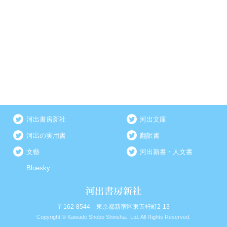
河出書房新社
河出文庫
河出の実用書
翻訳書
文藝
河出新書・人文書
Bluesky
〒162-8544 東京都新宿区東五軒町2-13
Copyright © Kawade Shobo Shinsha., Ltd. All Rights Reserved.