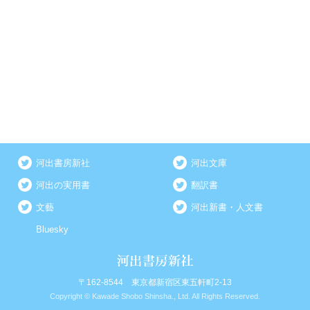
河出書房新社
河出文庫
河出の実用書
翻訳書
文藝
河出新書・人文書
Bluesky
〒162-8544 東京都新宿区東五軒町2-13
Copyright © Kawade Shobo Shinsha., Ltd. All Rights Reserved.