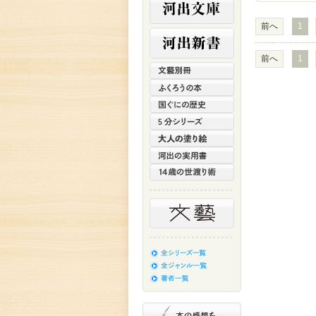
前へ
1
前へ
1