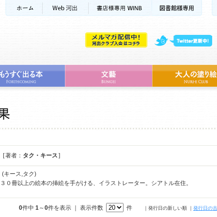
[ 著者：
タク・キース
]
ス
(キース,タク)
eith ３０冊以上の絵本の挿絵を手がける、イラストレーター。シアトル在住。
0
件中
1
～
0
件を表示 ｜ 表示件数
件
｜発行日の新しい順
｜
発行日の