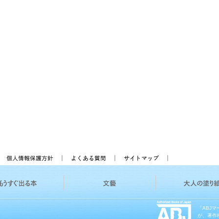
「ABJ
が、著作