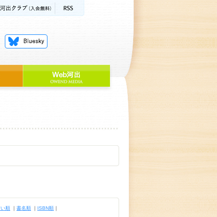
古い順
｜
書名順
｜
ISBN順
｜