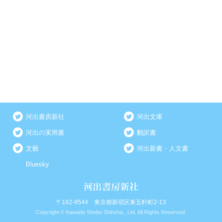
河出書房新社
河出文庫
河出の実用書
翻訳書
文藝
河出新書・人文書
Bluesky
〒162-8544 東京都新宿区東五軒町2-13
Copyright © Kawade Shobo Shinsha., Ltd. All Rights Reserved.