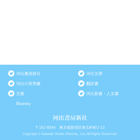
河出書房新社
河出文庫
河出の実用書
翻訳書
文藝
河出新書・人文書
Bluesky
〒162-8544 東京都新宿区東五軒町2-13
Copyright © Kawade Shobo Shinsha., Ltd. All Rights Reserved.