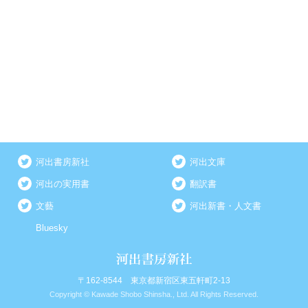
河出書房新社
河出文庫
河出の実用書
翻訳書
文藝
河出新書・人文書
Bluesky
〒162-8544 東京都新宿区東五軒町2-13
Copyright © Kawade Shobo Shinsha., Ltd. All Rights Reserved.