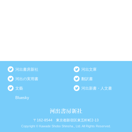
河出書房新社
河出文庫
河出の実用書
翻訳書
文藝
河出新書・人文書
Bluesky
〒162-8544 東京都新宿区東五軒町2-13
Copyright © Kawade Shobo Shinsha., Ltd. All Rights Reserved.