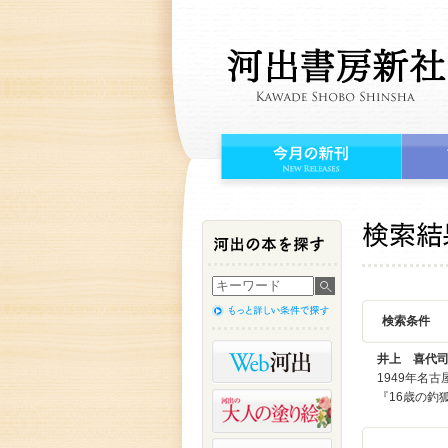
検索条件
井上 喜代
1949年名
『16歳の釣