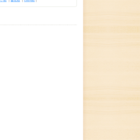
古い順
｜
書名順
｜
ISBN順
｜