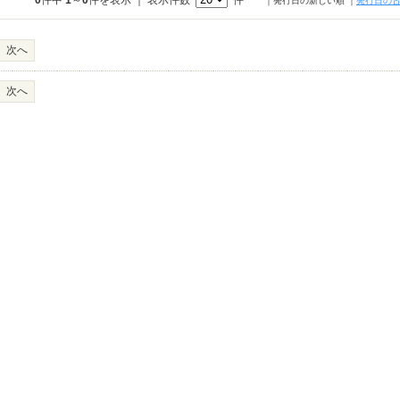
0
件中
1
～
0
件を表示 ｜ 表示件数
件
｜発行日の新しい順
｜
発行日の
次へ
次へ