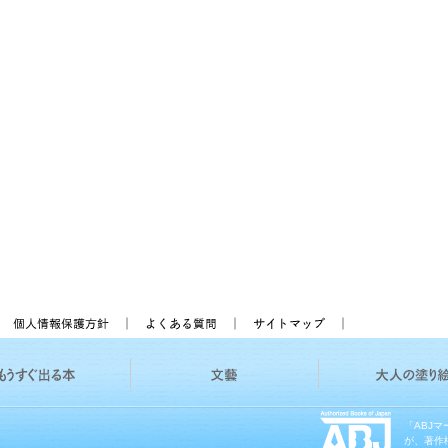
「ABJ
が、著作