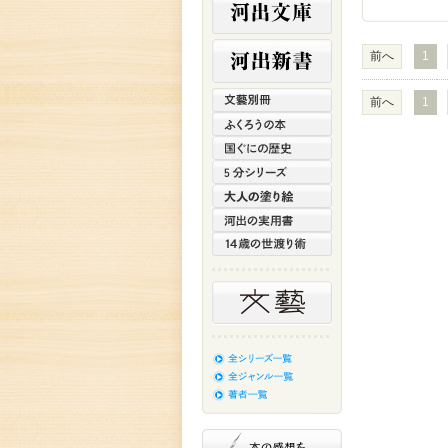
前へ
1
前へ
1