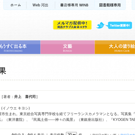
[ 著者：
井上 喜代司
]
司
(イノウエ キヨシ)
古屋市生まれ。東京総合写真専門学校を経てフリーランスカメラマンとなる。写真集
狐』（東洋書院）、『民風土俗――神々の風景』（東銀座出版社）、『KYOGEN TA