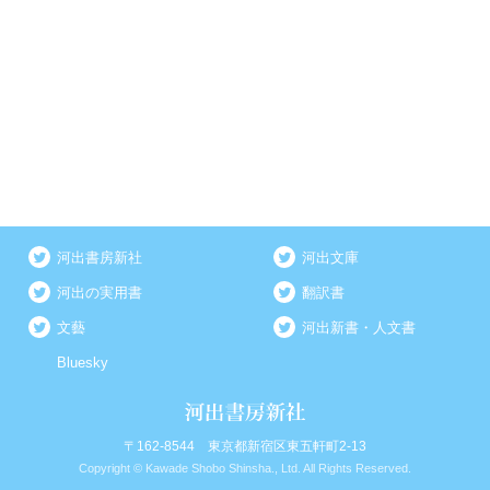
河出書房新社
河出文庫
河出の実用書
翻訳書
文藝
河出新書・人文書
Bluesky
〒162-8544 東京都新宿区東五軒町2-13
Copyright © Kawade Shobo Shinsha., Ltd. All Rights Reserved.