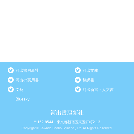
河出書房新社
河出文庫
河出の実用書
翻訳書
文藝
河出新書・人文書
Bluesky
〒162-8544 東京都新宿区東五軒町2-13
Copyright © Kawade Shobo Shinsha., Ltd. All Rights Reserved.