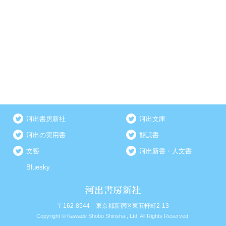
河出書房新社
河出文庫
河出の実用書
翻訳書
文藝
河出新書・人文書
Bluesky
〒162-8544 東京都新宿区東五軒町2-13
Copyright © Kawade Shobo Shinsha., Ltd. All Rights Reserved.