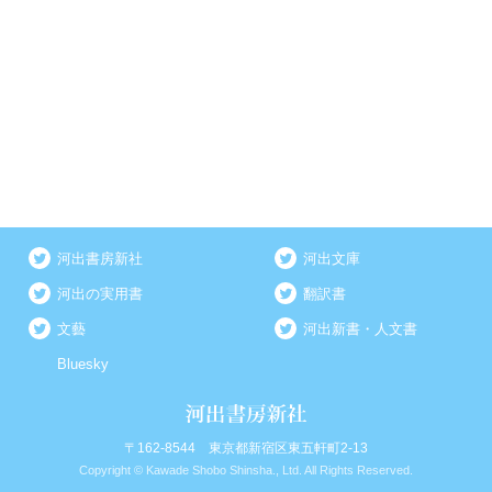
河出書房新社
河出文庫
河出の実用書
翻訳書
文藝
河出新書・人文書
Bluesky
〒162-8544 東京都新宿区東五軒町2-13
Copyright © Kawade Shobo Shinsha., Ltd. All Rights Reserved.