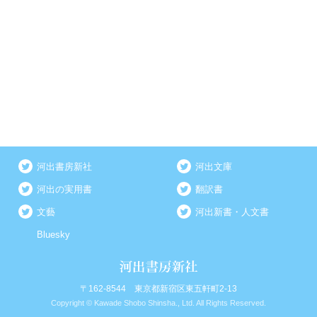
河出書房新社
河出文庫
河出の実用書
翻訳書
文藝
河出新書・人文書
Bluesky
〒162-8544 東京都新宿区東五軒町2-13
Copyright © Kawade Shobo Shinsha., Ltd. All Rights Reserved.