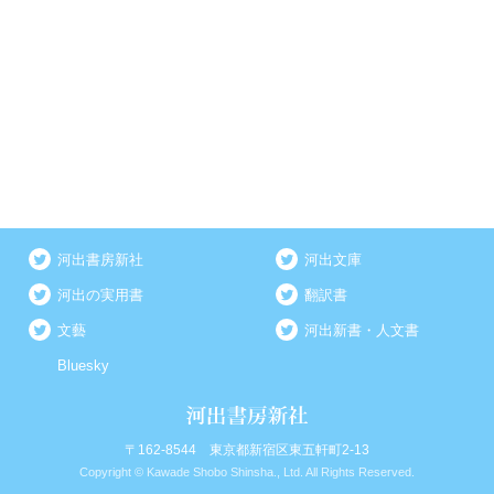
河出書房新社
河出文庫
河出の実用書
翻訳書
文藝
河出新書・人文書
Bluesky
〒162-8544 東京都新宿区東五軒町2-13
Copyright © Kawade Shobo Shinsha., Ltd. All Rights Reserved.