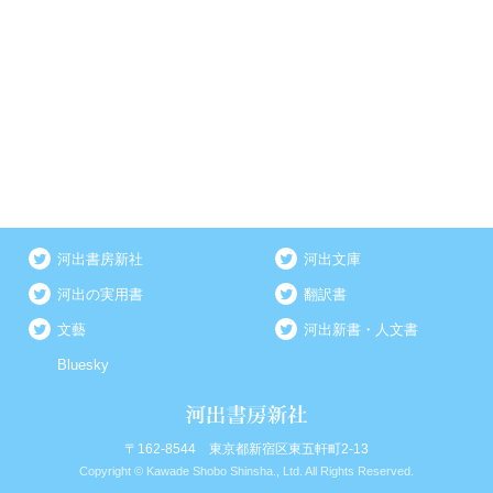
河出書房新社
河出文庫
河出の実用書
翻訳書
文藝
河出新書・人文書
Bluesky
〒162-8544 東京都新宿区東五軒町2-13
Copyright © Kawade Shobo Shinsha., Ltd. All Rights Reserved.