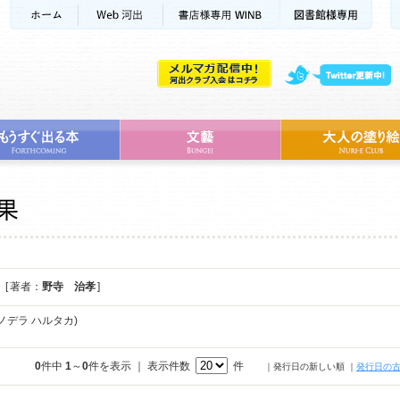
[ 著者：
野寺 治孝
]
ノデラ ハルタカ)
0
件中
1
～
0
件を表示 ｜ 表示件数
件
｜発行日の新しい順
｜
発行日の