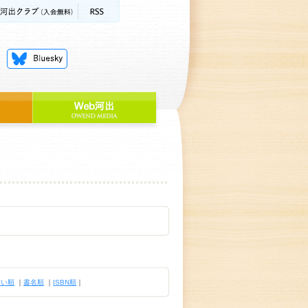
古い順
｜
書名順
｜
ISBN順
｜