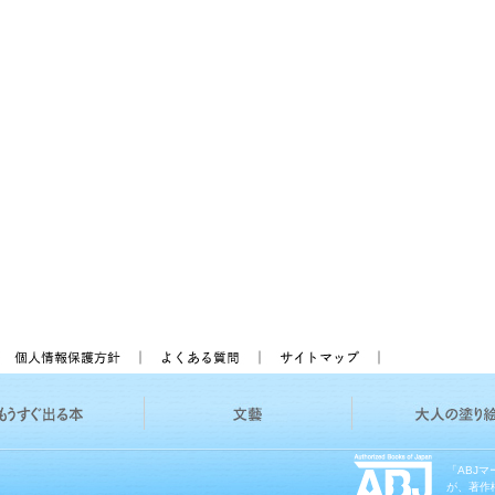
「ABJ
が、著作