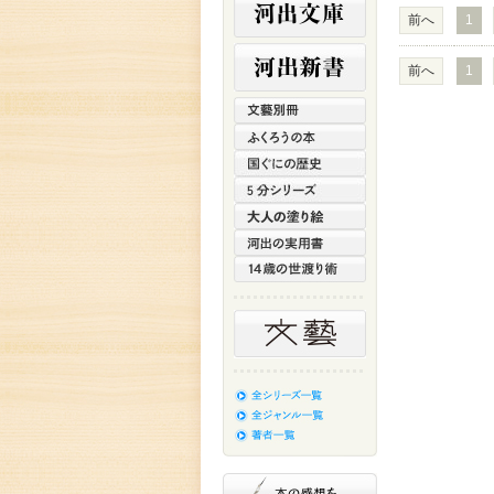
前へ
1
前へ
1