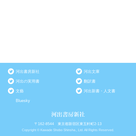
河出書房新社
河出文庫
河出の実用書
翻訳書
文藝
河出新書・人文書
Bluesky
〒162-8544 東京都新宿区東五軒町2-13
Copyright © Kawade Shobo Shinsha., Ltd. All Rights Reserved.