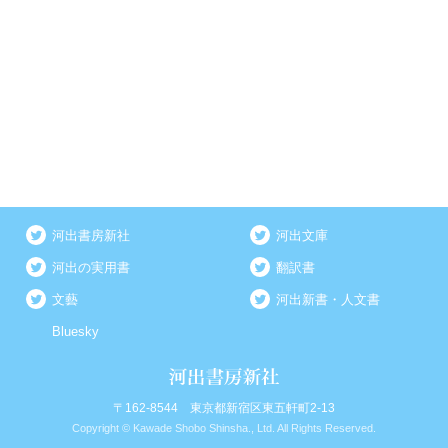
河出書房新社
河出文庫
河出の実用書
翻訳書
文藝
河出新書・人文書
Bluesky
〒162-8544 東京都新宿区東五軒町2-13
Copyright © Kawade Shobo Shinsha., Ltd. All Rights Reserved.