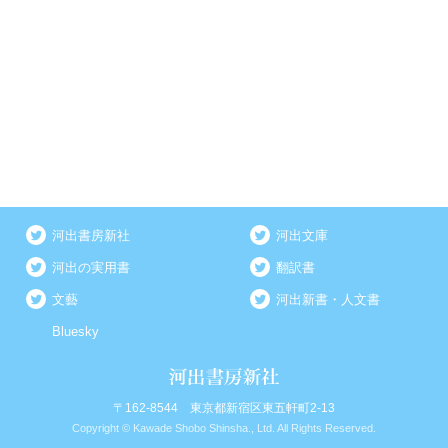
河出書房新社
河出文庫
河出の実用書
翻訳書
文藝
河出新書・人文書
Bluesky
〒162-8544 東京都新宿区東五軒町2-13
Copyright © Kawade Shobo Shinsha., Ltd. All Rights Reserved.