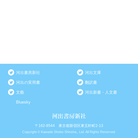
河出書房新社
河出文庫
河出の実用書
翻訳書
文藝
河出新書・人文書
Bluesky
〒162-8544 東京都新宿区東五軒町2-13
Copyright © Kawade Shobo Shinsha., Ltd. All Rights Reserved.