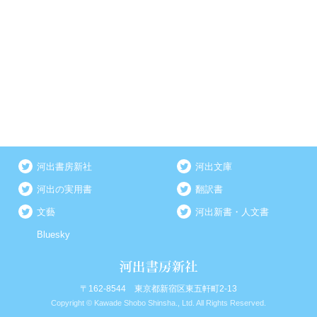
河出書房新社
河出文庫
河出の実用書
翻訳書
文藝
河出新書・人文書
Bluesky
〒162-8544 東京都新宿区東五軒町2-13
Copyright © Kawade Shobo Shinsha., Ltd. All Rights Reserved.