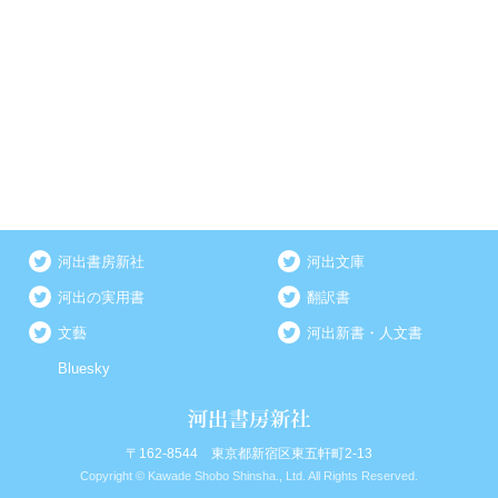
河出書房新社
河出文庫
河出の実用書
翻訳書
文藝
河出新書・人文書
Bluesky
〒162-8544 東京都新宿区東五軒町2-13
Copyright © Kawade Shobo Shinsha., Ltd. All Rights Reserved.