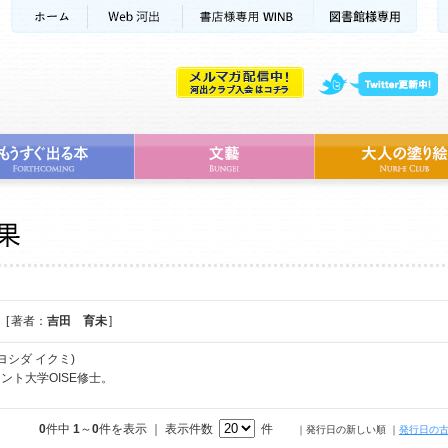
[ 著者：
吉田 育未
]
ヨシダ イクミ)
ント大学OISE修士。
0
件中
1
～
0
件を表示 ｜ 表示件数
件
｜発行日の新しい順
｜
発行日の