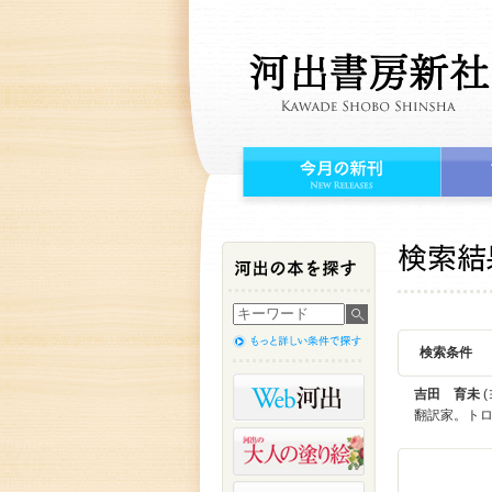
検索条件
吉田 育未
(
翻訳家。トロ