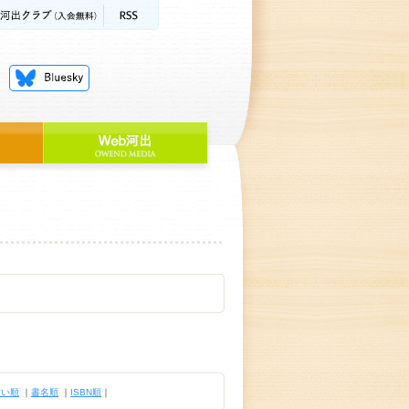
古い順
｜
書名順
｜
ISBN順
｜