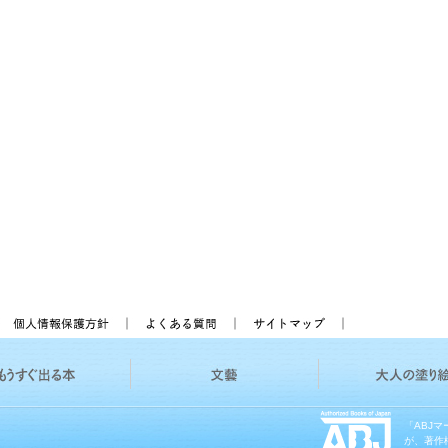
「ABJ
が、著作