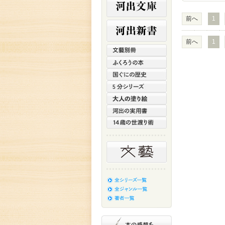
前へ
1
前へ
1