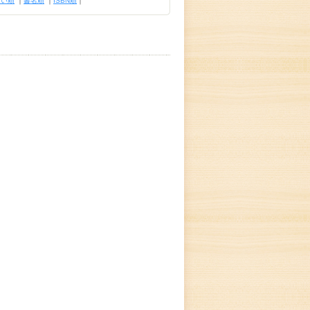
古い順
｜
書名順
｜
ISBN順
｜