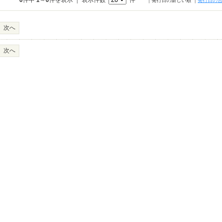
0
件中
1
～
0
件を表示 ｜ 表示件数
件
｜発行日の新しい順
｜
発行日の
次へ
次へ