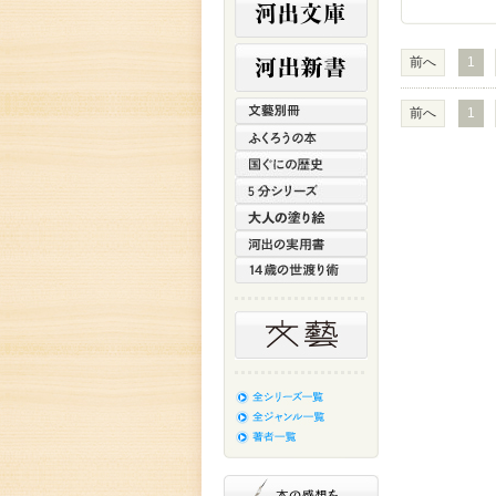
前へ
1
前へ
1