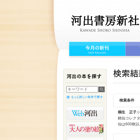
検索条件
桐生 正子
(
銘仙コレク
仙は600枚