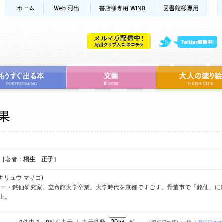
[ 著者：
桐生 正子
]
キリュウ マサコ)
ター・銘仙研究家。立命館大学卒業。大学時代を京都ですごす。骨董市で「銘仙」に
以上。