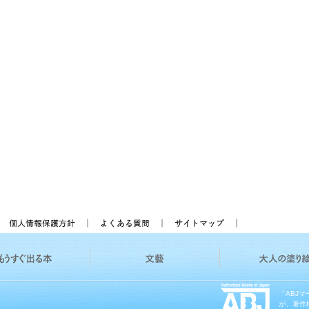
「ABJ
が、著作