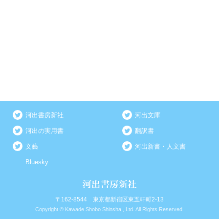
河出書房新社
河出文庫
河出の実用書
翻訳書
文藝
河出新書・人文書
Bluesky
〒162-8544 東京都新宿区東五軒町2-13
Copyright © Kawade Shobo Shinsha., Ltd. All Rights Reserved.