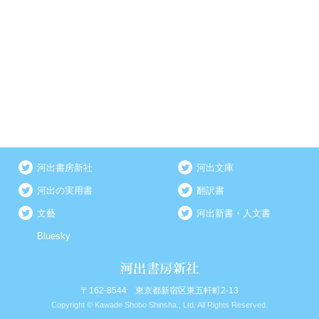
河出書房新社
河出文庫
河出の実用書
翻訳書
文藝
河出新書・人文書
Bluesky
〒162-8544 東京都新宿区東五軒町2-13
Copyright © Kawade Shobo Shinsha., Ltd. All Rights Reserved.