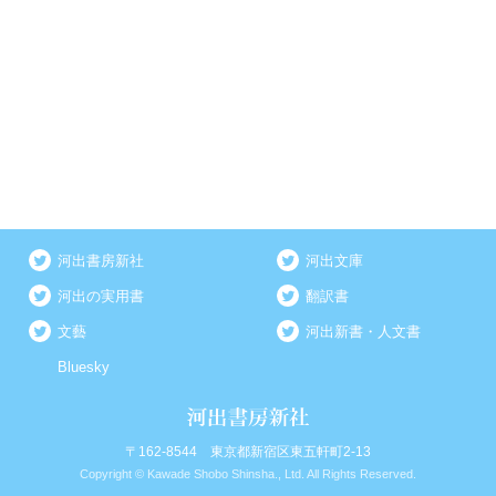
河出書房新社
河出文庫
河出の実用書
翻訳書
文藝
河出新書・人文書
Bluesky
〒162-8544 東京都新宿区東五軒町2-13
Copyright © Kawade Shobo Shinsha., Ltd. All Rights Reserved.