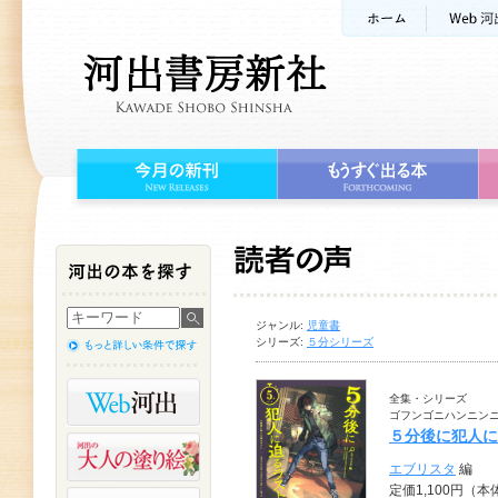
ジャンル:
児童書
シリーズ:
５分シリーズ
全集・シリーズ
ゴフンゴニハンニン
５分後に犯人に
エブリスタ
編
定価1,100円（本体