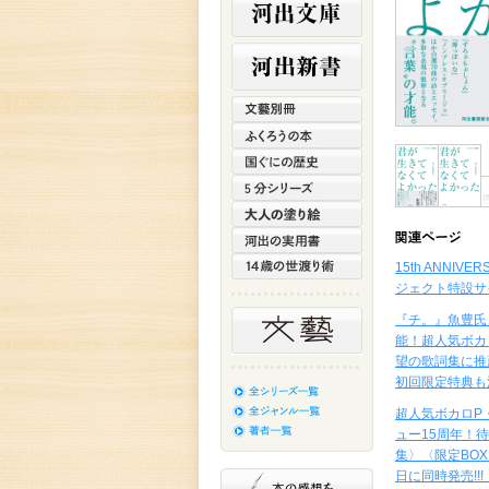
15th ANNIV
ジェクト特設サ
『チ。』魚豊氏
能！超人気ボカ
望の歌詞集に推
初回限定特典も
超⼈気ボカロP
ュー15周年！
集〉〈限定BOX
日に同時発売!!