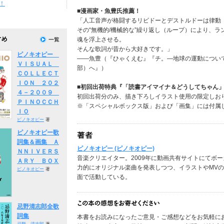
！
■漫画家・魚豊氏推薦！
「人工音声が格闘するリビドーとデストルドーは律動
その“無機的/機械的な”繰り返し（ループ）により、
魂を浮上させる。
そんな歌詞が昔から大好きです。」
ピノキオピー
――魚豊（『ひゃくえむ』『チ。―地球の運動について
ＶＩＳＵＡＬ
部）へ』）
ＣＯＬＬＥＣＴ
ＩＯＮ ２０２
■初回出荷特典『「読書アイマイナ＆どうしてちゃん
４－２００９
初回出荷分のみ、描き下ろしイラスト使用の限定しお
ＰＩＮＯＣＣＨ
※「スペシャルボックス版」および「画集」には付属
ＩＯ
ピノキオピー
著
ピノキオピー歌
詞集＆画集 Ａ
ピノキオピー (ピノキオピー)
ＮＮＩＶＥＲＳ
音楽クリエイター。2009年に動画共有サイトにてボ
ＡＲＹ ＢＯＸ
力的にオリジナル楽曲を発表しつつ、イラストやMV
ピノキオピー
著
面で活動している。
忌野清志郎全歌
詞集
本書をお読みになったご意見・ご感想などをお気軽に