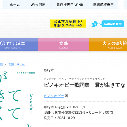
能
＞
音楽＿その他
単行本
ピノキオピーカシシュウキミガイキテナクテヨカッタ
ピノキオピー歌詞集 君が生きてな
ピノキオピー
著
単行本 46変形 ● 318ページ
ISBN：978-4-309-03213-9 ● Cコード：0073
発売日：2024.10.29