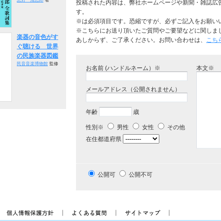
忌野 清志郎
著
投稿された内容は、弊社ホームページや新聞・雑誌広
す。
※は必須項目です。恐縮ですが、必ずご記入をお願い
※こちらにお送り頂いたご質問やご要望などに関しま
楽器の音色がす
あしからず、ご了承ください。お問い合わせは、
こち
ぐ聴ける 世界
の民族楽器図鑑
民音音楽博物館
監修
お名前 (ハンドルネーム）※
本文※
メールアドレス（公開されません）
年齢
歳
性別※
男性
女性
その他
在住都道府県
公開可
公開不可