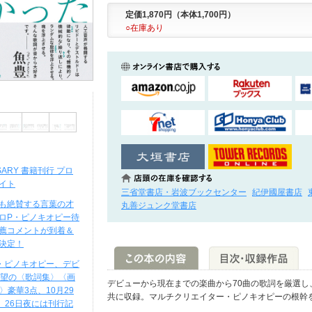
定価1,870円（本体1,700円）
○在庫あり
ERSARY 書籍刊行 プロ
イト
三省堂書店・岩波ブックセンター
紀伊國屋書店
も絶賛する言葉の才
丸善ジュンク堂書店
ロP・ピノキオピー待
薦コメントが到着＆
決定！
・ピノキオピー、デビ
待望の〈歌詞集〉〈画
デビューから現在までの楽曲から70曲の歌詞を厳選
〉豪華3点、10月29
共に収録。マルチクリエイター・ピノキオピーの根幹
! 26日夜には刊行記