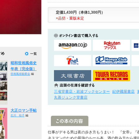
定価1,430円（本体1,300円）
×品切・重版未定
昭和世相風俗史
年表［完全版］
世相風俗観察会
編
三省堂書店・岩波ブックセンター
紀伊國屋書店
丸善ジュンク堂書店
大正ロマン手帖
石川 桂子
編
仕事がデキる男は夜の歩き方もうまい！ 『女帝』『
ネスマンのための最強のルール本。酒の飲み方から接