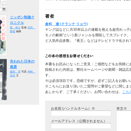
ニッポン制服ク
ロニクル
倉科 遼 (クラシナ リョウ)
森 伸之
監修
内田
ヤング誌などに月30本以上の連載を抱える超売れっ子
静枝
編集
モノの劇画”という新ジャンルを開拓して大ブレイク
ど人気作品多数。『夜王』などはテレビドラマ化され
失われた日本の
本書をお読みになったご意見・ご感想などをお気軽に
風景
投稿された内容は、弊社ホームページや新聞・雑誌広
薗部 澄
写真
神崎
す。
宣武
文
※は必須項目です。恐縮ですが、必ずご記入をお願い
※こちらにお送り頂いたご質問やご要望などに関しま
あしからず、ご了承ください。お問い合わせは、
こち
お名前 (ハンドルネーム）※
本文※
メールアドレス（公開されません）