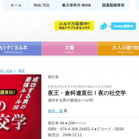
済・社会
＞
風俗
単行本
ヤオウクラシナリョウジキデンヨルノシャコウガク
夜王・倉科遼直伝！夜の社交学
成功する男の最強ルール56
倉科 遼
著
単行本 46 ● 208ページ
ISBN：978-4-309-24401-3 ● Cコード：0036
発売日：2006.12.11