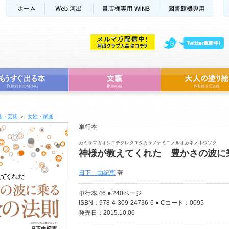
用・芸術
＞
女性・家庭
単行本
カミサマガオシエテクレタユタカサノナミニノルオカネノホウソク
神様が教えてくれた 豊かさの波に
日下 由紀恵
著
単行本 46 ● 240ページ
ISBN：978-4-309-24736-6 ● Cコード：0095
発売日：2015.10.06