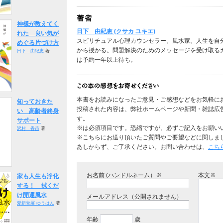
神様が教えてく
日下 由紀恵 (クサカ ユキエ)
れた 良い気が
スピリチュアル心理カウンセラー。風水家。人生を自
めぐる片づけ方
から授かる。問題解決のためのメッセージを受け取る
日下 由紀恵
著
は予約一年以上待ち。
本書をお読みになったご意見・ご感想などをお気軽に
知っておきた
投稿された内容は、弊社ホームページや新聞・雑誌広
い 高齢者終身
す。
サポート
※は必須項目です。恐縮ですが、必ずご記入をお願い
沢村 香苗
著
※こちらにお送り頂いたご質問やご要望などに関しま
あしからず、ご了承ください。お問い合わせは、
こち
お名前 (ハンドルネーム）※
本文※
家も人生も浄化
する！ 拭くだ
け開運風水
メールアドレス（公開されません）
愛新覚羅 ゆうはん
著
年齢
歳