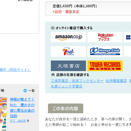
定価1,430円（本体1,300円）
×品切・重版未定
施中（特設サイト）
三省堂書店・岩波ブックセンター
紀伊國屋書店
丸善ジュンク堂書店
神様が教えてく
れた 豊かさの
波に乗るお金の
法則
あなたが自分を一流と認めたとき、富への扉が開く。
日下 由紀恵
著
えた奇跡が起こり始める！ お金と幸せを一度に引き