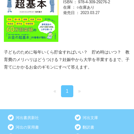
ISBN
978-4-309-29276-2
在庫
○在庫あり
発売日
2023.03.27
子どものために毎年いくら貯金すればいい？ 貯め時はいつ？ 教
育費のメリハリはどうつける？妊娠中から大学を卒業するまで、子
育てにかかるお金のギモンにすべて答えます。
«
1
»
河出書房新社
河出文庫
河出の実用書
翻訳書