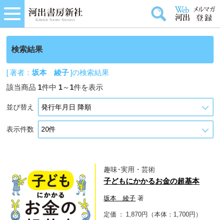
検索結果
[ 著者：
坂本 綾子
]の検索結果
該当商品
1
件中
1
～
1
件を表示
並び替え
表示件数
趣味･実用・芸術
子どもにかかるお金の超基本
坂本 綾子
著
定価
1,870円（本体：1,700円）