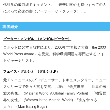
代科学の最前線ドキュメント。「未来に関心を持つすべての人
にとって必読の書（アーサー・Ｃ・クラーク）」。
著者紹介
ピーター・メンゼル （メンゼル,ピーター）
ロボットに関する取材により、2000年世界報道大賞（the 2000
World Press Award）を受賞。科学環境問題を専門とするフォ
トジャーナリスト。
フェイス・ダルシオ （ダルシオ,F）
元ＴＶニュースのプロデューサー。ドキュメンタリー、ニュー
スシリーズで数々の賞を受賞。共著に『物質世界――世界の家
族の肖像』（Material World: A Global Family Portrait）『物質世
界の女性』（Women in the Material World）『虫を食べる
人々』（Man Eating Bugs）