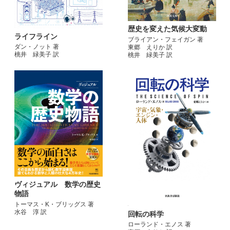
歴史を変えた気候大変動
ライフライン
ブライアン・フェイガン 著
ダン・ノット 著
東郷 えりか 訳
桃井 緑美子 訳
桃井 緑美子 訳
ヴィジュアル 数学の歴史
物語
トーマス・K・ブリッグス 著
水谷 淳 訳
回転の科学
ローランド・エノス 著