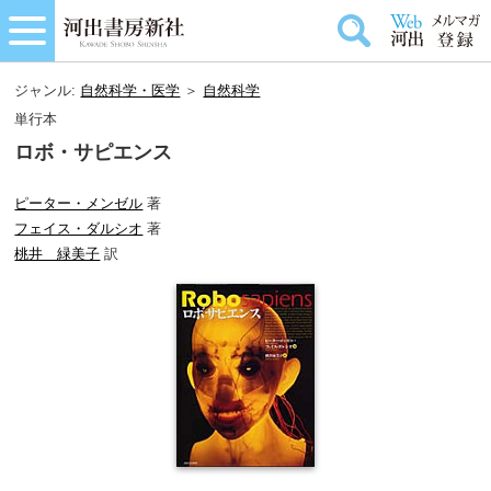
ジャンル:
自然科学・医学
＞
自然科学
単行本
ロボ・サピエンス
ピーター・メンゼル
著
フェイス・ダルシオ
著
桃井 緑美子
訳