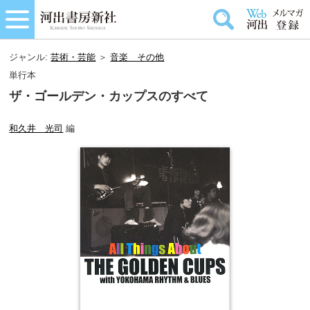
ジャンル:
芸術・芸能
＞
音楽＿その他
単行本
ザ・ゴールデン・カップスのすべて
和久井 光司
編