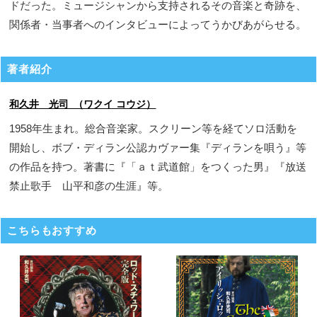
ドだった。ミュージシャンから支持されるその音楽と奇跡を、
関係者・当事者へのインタビューによってうかびあがらせる。
著者紹介
和久井 光司 （ワクイ コウジ）
1958年生まれ。総合音楽家。スクリーン等を経てソロ活動を
開始し、ボブ・ディラン公認カヴァー集『ディランを唄う』等
の作品を持つ。著書に『「ａｔ武道館」をつくった男』『放送
禁止歌手 山平和彦の生涯』等。
こちらもおすすめ