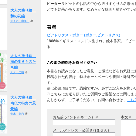
ピーターラビットのお話の中から選りすぐりの名場面
とても効果があります。なめらかな線画と描きやすい
大人の塗り絵
和の花編
佐々木 由美子
著
ビアトリクス・ポター (ポター,ビアトリクス)
1866年イギリス・ロンドン生まれ。絵本作家。『ピ
る。
大人の塗り絵
海の生きものた
ち編
本書をお読みになったご意見・ご感想などをお気軽に
大片 忠明
著
投稿された内容は、弊社ホームページや新聞・雑誌広
す。
※は必須項目です。恐縮ですが、必ずご記入をお願い
※こちらにお送り頂いたご質問やご要望などに関しま
大人の塗り絵
あしからず、ご了承ください。お問い合わせは、
こち
南仏の街角の風
景編
青木 美和
著
お名前 (ハンドルネーム）※
本文※
メールアドレス（公開されません）