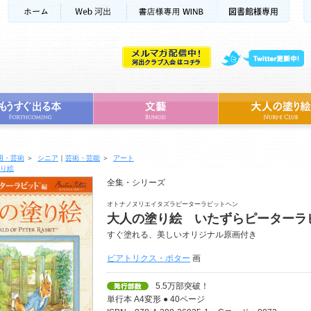
用・芸術
＞
シニア
｜
芸術・芸能
＞
アート
り絵
全集・シリーズ
オトナノヌリエイタズラピーターラビットヘン
大人の塗り絵 いたずらピーターラ
すぐ塗れる、美しいオリジナル原画付き
ビアトリクス・ポター
画
5.5万部突破！
単行本 A4変形 ● 40ページ