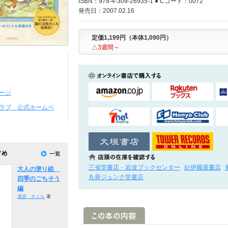
ISBN：978-4-309-26935-1 ● Cコード：0072
発売日：2007.02.16
定価1,199円（本体1,090円）
△3週間～
ージ
ラブ 公式ホームペ
三省堂書店・岩波ブックセンター
紀伊國屋書店
大人の塗り絵
丸善ジュンク堂書店
四季のごちそう
編
漆原 さくら
著