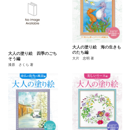
大人の塗り絵 海の生きも
のたち編
大人の塗り絵 四季のごち
そう編
大片 忠明 著
漆原 さくら 著