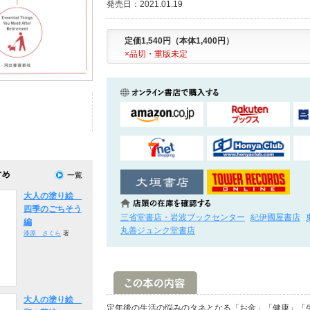
発売日：2021.01.19
定価1,540円（本体1,400円）
×品切・重版未定
大人の塗り絵
四季のごちそう
三省堂書店・岩波ブックセンター
紀伊國屋書店
編
丸善ジュンク堂書店
漆原 さくら
著
大人の塗り絵
定年後の生活の悩みのタネとなる「お金」「健康」「