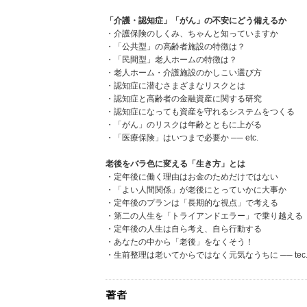
「介護・認知症」「がん」の不安にどう備えるか
・介護保険のしくみ、ちゃんと知っていますか
・「公共型」の高齢者施設の特徴は？
・「民間型」老人ホームの特徴は？
・老人ホーム・介護施設のかしこい選び方
・認知症に潜むさまざまなリスクとは
・認知症と高齢者の金融資産に関する研究
・認知症になっても資産を守れるシステムをつくる
・「がん」のリスクは年齢とともに上がる
・「医療保険」はいつまで必要か ── etc.
老後をバラ色に変える「生き方」とは
・定年後に働く理由はお金のためだけではない
・「よい人間関係」が老後にとっていかに大事か
・定年後のプランは「長期的な視点」で考える
・第二の人生を「トライアンドエラー」で乗り越える
・定年後の人生は自ら考え、自ら行動する
・あなたの中から「老後」をなくそう！
・生前整理は老いてからではなく元気なうちに ── tec