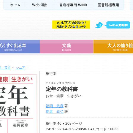
用・芸術
＞
シニア
単行本
テイネンノキョウカショ
定年の教科書
お金 健康 生きがい
福岡 武彦
著
長尾 義弘
著
単行本 46 ● 208ページ
ISBN：978-4-309-28858-1 ● Cコード：0033