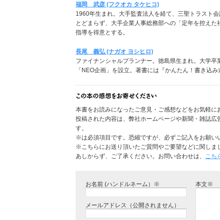
福岡 武彦 (フクオカ タケヒコ)
1960年生まれ。大手監査法人を経て、三聖トラスト
とどまらず、大手企業人事総務部への「定年を控えた
指導を得意とする。
長尾 義弘 (ナガオ ヨシヒロ)
ファイナンシャルプランナー。徳島県生まれ。大学卒業
「NEO企画」を設立。著書には『かんたん！書き込み
本書をお読みになったご意見・ご感想などをお気軽に
投稿された内容は、弊社ホームページや新聞・雑誌広
す。
※は必須項目です。恐縮ですが、必ずご記入をお願い
※こちらにお送り頂いたご質問やご要望などに関しま
あしからず、ご了承ください。お問い合わせは、
こち
お名前 (ハンドルネーム）※
本文※
メールアドレス（公開されません）