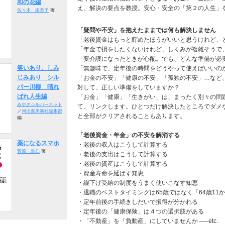
和の花編
え、解決の要点を教授。安心・安全の「第２の人生」
佐々木 由美子
著
「疑問や不安」を抱えたままでは何も解決しません
「老後資金はもっと貯めたほうがいいと思うけれど、
「年金で損をしたくないけれど、しくみが複雑そうで
「要介護になったときが心配。でも、どんな準備が必
笑いあり、しみ
「無趣味で、定年後の時間をどうやって使えばいいの
じみあり シル
「お金の不安」「健康の不安」「孤独の不安」…など
バー川柳 晴れ
対して、正しい準備をしていますか？
ばれ人生編
「お金」「健康」「生きがい」は、まったく別々の問
みやぎシルバーネット
て、リンクします。ひとつだけ解決したところでダメ
／
河出書房新社編集部
と全部がクリアされることもあります。
編
「老後資金・年金」の不安を解消する
薬になるスマホ
・老後の収入はこうして計算する
菅原 道仁
著
・老後の支出はこうして計算する
・老後の資産はこうして計算する
・資産寿命を延ばす知恵
・繰下げ受給の制度をうまく使いこなす知恵
・退職のベストタイミングは65歳ではなく「64歳11
・定年前後の手続きしだいで損得が分かれる
・定年後の「健康保険」は４つの選択肢がある
・「不動産」を「負動産」にしていませんか ──etc.