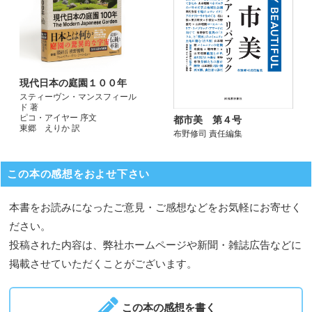
現代日本の庭園１００年
スティーヴン・マンスフィール
ド 著
ピコ・アイヤー 序文
都市美 第４号
東郷 えりか 訳
布野修司 責任編集
この本の感想をおよせ下さい
本書をお読みになったご意見・ご感想などをお気軽にお寄せく
ださい。
投稿された内容は、弊社ホームページや新聞・雑誌広告などに
掲載させていただくことがございます。
この本の感想を書く