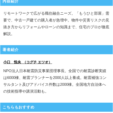
内容紹介
リモートワークで広がる職住融合ニーズ。「もうひと部屋」需
要で、中古一戸建ての購入者が急増中。物件や災害リスクの見
抜き方からリフォームやローンの知識まで、住宅のプロが徹底
解説。
著者紹介
小口 悦央 （コグチ エツオ）
NPO法人日本耐震防災事業団理事長。全国での耐震診断実績
は6000棟、耐震プランナーを2000人以上養成。耐震補強コン
サルタント及びアドバイス件数は2000棟。全国地方自治体へ
の技術指導や講演活動も。
こちらもおすすめ