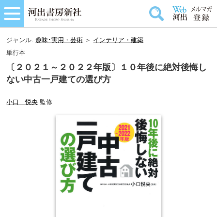
ジャンル:
趣味･実用・芸術
＞
インテリア・建築
単行本
〔２０２１～２０２２年版〕１０年後に絶対後悔し
ない中古一戸建ての選び方
小口 悦央
監修